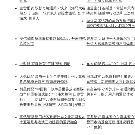
亿元
上年同期亏损28.8亿元
宝货配资 双影奇境通关？快来《知只大冒
达道宝 泽连斯基：希望10天
险2》开启新一轮的双人冒险之旅吧_合作_
障架构 随后举行双边和三边
游戏_机器人
尚红网 32.8万的华为系旅行
界S9T预售24小时 小订破2万
安信策略 德国股指收跌超0.3%，丹麦股指
睿迎网 大麻股一天狂飙40%
跌超0.9%
分类大麻危险等级消息引爆市
中财所 家庭教育“三讲”活动启动
东方优配 说 ----“心”_中国_
天弘优配 31省份上半年消费排行榜：苏粤
同花财富 29队颤抖吧！东詹
鲁总量稳居前三 海南增速领跑
始苦练，新赛季湖人将让联盟
博星优配 “中国抗日战争是世界反法西斯
有富策略 小米汽车申请通勤
战争的重要组成部分”（伟大胜利·历史贡
关专利，提升用户的通勤体验
献） ——访日本八路军新四军战友会副会
长兼事务局长小林阳吉_大皖新闻 | 安徽网
高忆管理 澳门特区政府社会文化司司长：
宝龙配资 嘉实安心A,嘉实安心B
十五运是粤港澳三地建设的重要融合
货币市场基金更新招募说明书(20
22日更新)