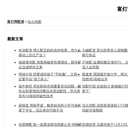
富灯网
富灯网配资
»
站点地图
最新文章
米涂配资 博士配宝妈的农村电商，凭什么
九融配资 茅台跨界杀入宠物圈
撬动上百亿产业？
粮引热议
端盛康优配 港股再融资热潮涌动，新经济
沪深配 金属铅概念涨065%，
企业成绝对主角
流入这些股
明福今投 想要戒掉孩子“手机瘾”，父母一
股速查 我国最悲催大学，两次落
定要学会“借刀杀人”
拒绝985高校合并
福牛财经 周末影响市场重要资讯回顾：国
优配中国 全链助力 邮储银行
常会部署增强消费品供需适配性，华为将
果子”
发布AI领域突破性技术
易操盘 周瑜早逝，貌美如花的小乔与谁共
启点优配 业绩表现强劲 CVS预
度下半生，说出来你可能不信
润超市场预期
佳荣网配 新一批爱泼斯坦档案公布 特朗普
至德投资 北森控股于12月23日斥