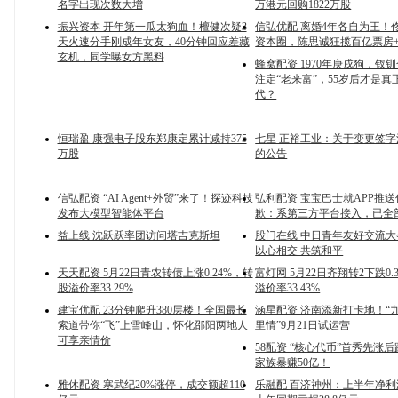
名字出现次数大增
万港元回购1822万股
振兴资本 开年第一瓜太狗血！檀健次疑3
信弘优配 离婚4年各自为王！
天火速分手刚成年女友，40分钟回应差藏
资本圈，陈思诚狂揽百亿票房
玄机，同学曝女方黑料
蜂窝配资 1970年庚戌狗，钗
注定“老来富”，55岁后才是真
代？
恒瑞盈 康强电子股东郑康定累计减持375
七星 正裕工业：关于变更签
万股
的公告
信弘配资 “AI Agent+外贸”来了！探迹科技
弘利配资 宝宝巴士就APP推
发布大模型智能体平台
歉：系第三方平台接入，已全
益上线 沈跃跃率团访问塔吉克斯坦
股门在线 中日青年友好交流
以心相交 共筑和平
天天配资 5月22日青农转债上涨0.24%，转
富灯网 5月22日齐翔转2下跌0.
股溢价率33.29%
溢价率33.43%
建宝优配 23分钟爬升380层楼！全国最长
涵星配资 济南添新打卡地！“
索道带你“飞”上雪峰山，怀化邵阳两地人
里情”9月21日试运营
可享亲情价
58配资 “核心代币”首秀先涨
家族暴赚50亿！
雅休配资 寒武纪20%涨停，成交额超110
乐融配 百济神州：上半年净利润