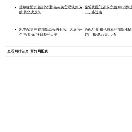
捷希缘配资 德副总理: 若与美贸易谈判失
骆驼优配门店 从负债 60 万到
败 将坚决反制
一步步逆袭
凯丰配资 中信期货牵头的玉米、大豆两
鼎配配资 布伦特原油期货涨幅
个“银期保”项目顺利出单
1%，报69.33美元/桶
查看网站首页:
富灯网配资